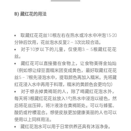
B) 藏红花的用法
取藏红花花丝10根左右在热水或冷水中冲泡15-20
分钟后饮用，花丝泡水反复2 – 3次比较合适。
对于10岁以下的儿童，仅使用3 – 5根藏红花花
丝。
藏红花可以直接撒在食物上，让食物美得金灿灿
（例如想让绿豆面糯米团变成黄色，最好取藏红花花
丝5 – 7根先浸泡水中，提取颜色再加入糯米。先将藏
红花浸入水中再用于料理，糯米的黄颜色会更均匀）
对于想去掉黄褐斑的人，除了喝藏红花泡水外，
每天将3根藏红花花丝放入1勺热水中浸泡以褪色，然
后将花丝压碎，将汁液涂在黄褐斑处。可以与蜂蜜、
酸奶或柠檬混合。想使皮肤更加健康美丽的人也可以
使用以上同样用法。
藏红花泡水可以用于日常供养还具有沐浴净身。